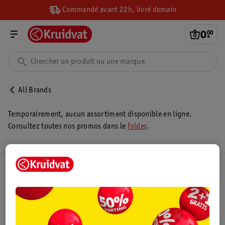
Commandé avant 22h, livré demain
0
.
00
All Brands
Temporairement, aucun assortiment disponible en ligne.
Consultez toutes nos promos dans le
folder
.
Club Kruidvat
Service Clientèle