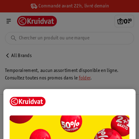
Commandé avant 22h, livré demain
0
.
00
All Brands
Temporairement, aucun assortiment disponible en ligne.
Consultez toutes nos promos dans le
folder
.
Club Kruidvat
Service Clientèle