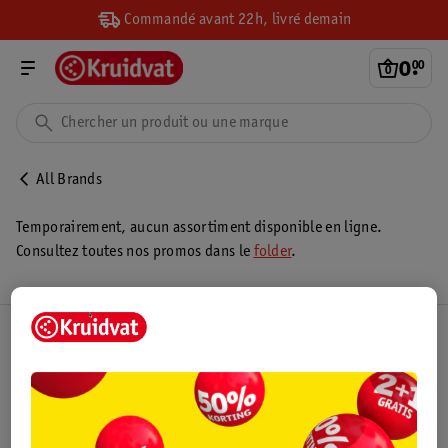
Commandé avant 22h, livré demain
0
.
00
All Brands
Temporairement, aucun assortiment disponible en ligne.
Consultez toutes nos promos dans le
folder
.
Club Kruidvat
Service Clientèle