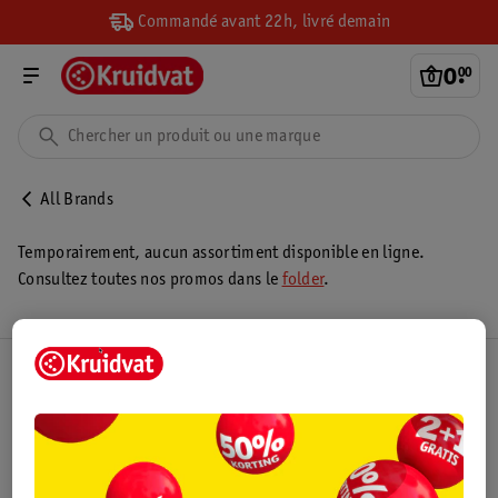
Commandé avant 22h, livré demain
0
.
00
All Brands
Temporairement, aucun assortiment disponible en ligne.
Consultez toutes nos promos dans le
folder
.
Club Kruidvat
Service Clientèle