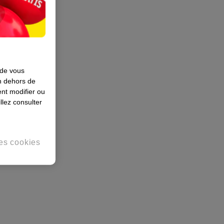
 de vous
en dehors de
nt modifier ou
llez consulter
es cookies