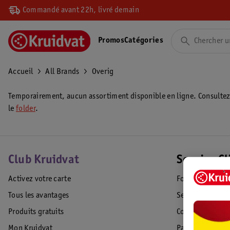
Commandé avant 22h, livré demain
Promos
Catégories
Accueil
All Brands
Overig
Temporairement, aucun assortiment disponible en ligne. Consulte
le
folder
.
Club Kruidvat
Service Cl
Activez votre carte
Foire aux quest
Tous les avantages
Service Clientèl
Produits gratuits
Commande & Liv
Mon Kruidvat
Paiement