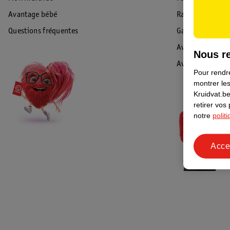
Avantage bébé
Rappel & Retour
Questions fréquentes
Garantie
Avis de sécurité
Nous re
Avis
Pour rendre
montrer les
Kruidvat.be
retirer vos
notre
polit
Acce