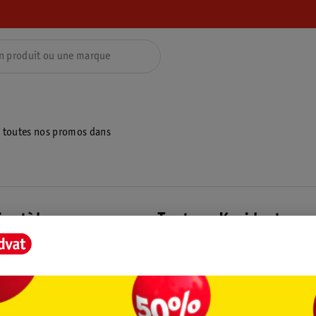
z toutes nos promos dans
ientèle
Tout sur Kruidvat
ions
À propos de Kruidvat
e
Presse
raison
Formule commerciale
Coordonnées de l’entreprise