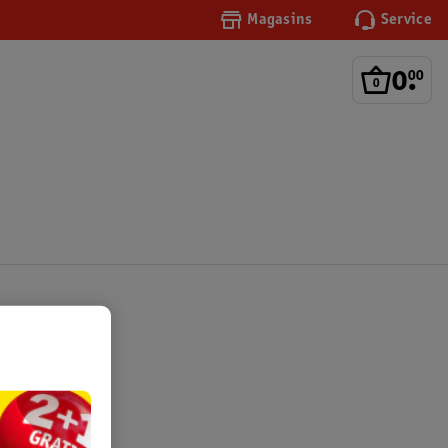
Magasins
Service
0
.
00