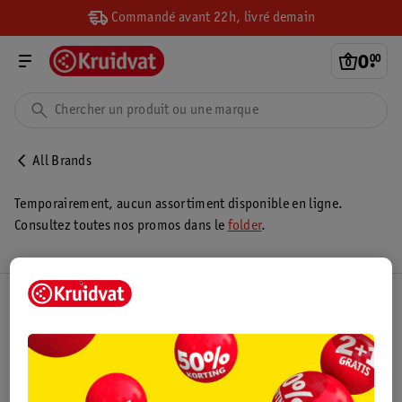
Commandé avant 22h, livré demain
0
.
00
All Brands
Temporairement, aucun assortiment disponible en ligne.
Consultez toutes nos promos dans le
folder
.
Club Kruidvat
Service Clientèle