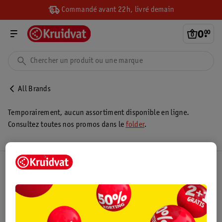
Commandé avant 22h, livré demain
0
.
00
All Brands
Temporairement, aucun assortiment disponible en ligne.
Consultez toutes nos promos dans le
folder
.
Club Kruidvat
Service Clientèle