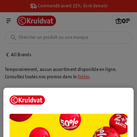
Commandé avant 22h, livré demain
0
.
00
All Brands
Temporairement, aucun assortiment disponible en ligne.
Consultez toutes nos promos dans le
folder
.
Club Kruidvat
Service Clientèle