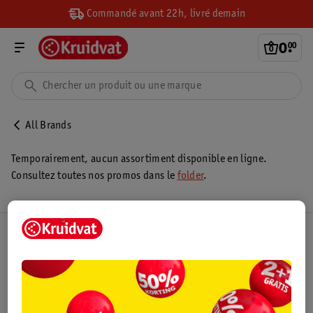
Commandé avant 22h, livré demain
0
.
00
All Brands
Temporairement, aucun assortiment disponible en ligne.
Consultez toutes nos promos dans le
folder
.
Club Kruidvat
Service Clientèle