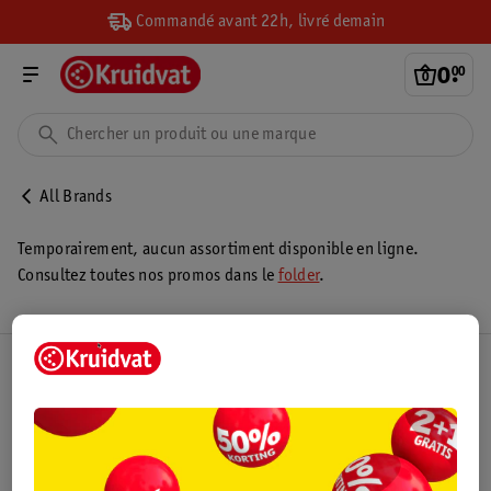
Commandé avant 22h, livré demain
0
.
00
All Brands
Temporairement, aucun assortiment disponible en ligne.
Consultez toutes nos promos dans le
folder
.
Club Kruidvat
Service Clientèle