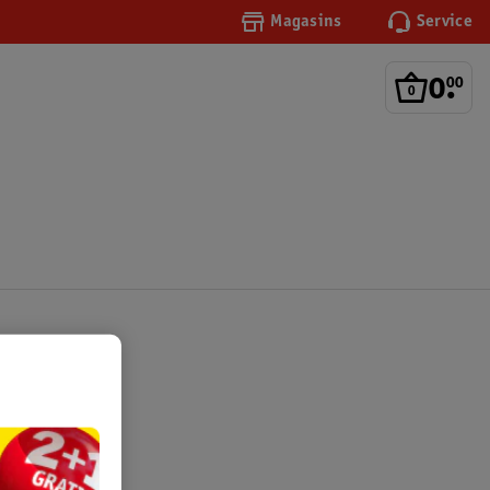
Magasins
Service
0
.
00