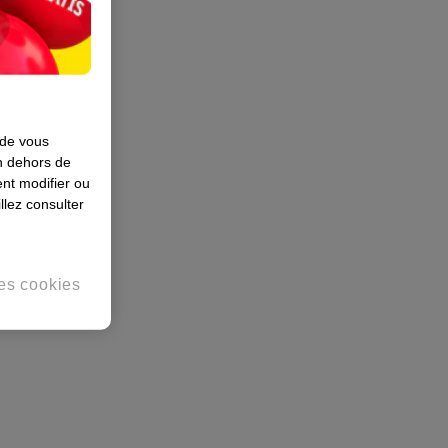
 de vous
en dehors de
nt modifier ou
llez consulter
es cookies