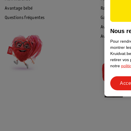
Avantage bébé
Rappel & Retour
Questions fréquentes
Garantie
Avis de sécurité
Nous re
Avis
Pour rendre
montrer les
Kruidvat.be
retirer vos
notre
polit
Acce