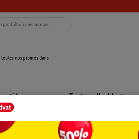
z toutes nos promos dans
ientèle
Tout sur Kruidvat
ions
À propos de Kruidvat
e
Presse
raison
Formule commerciale
Coordonnées de l’entreprise