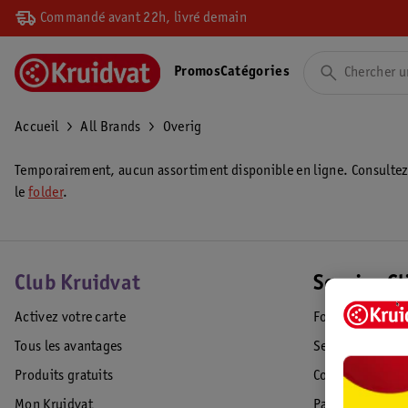
Commandé avant 22h, livré demain
Promos
Catégories
Accueil
All Brands
Overig
Temporairement, aucun assortiment disponible en ligne. Consulte
le
folder
.
Club Kruidvat
Service Cl
Activez votre carte
Foire aux quest
Tous les avantages
Service Clientèl
Produits gratuits
Commande & Liv
Mon Kruidvat
Paiement