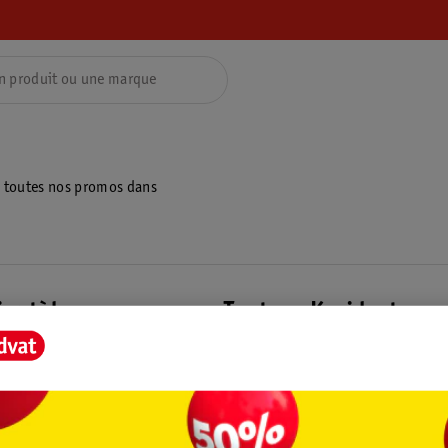
z toutes nos promos dans
ientèle
Tout sur Kruidvat
ions
À propos de Kruidvat
e
Presse
raison
Formule commerciale
Coordonnées de l’entreprise