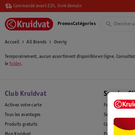
Commandé avant 22h, livré demain
Promos
Catégories
Accueil
All Brands
Overig
Temporairement, aucun assortiment disponible en ligne. Consulte
le
folder
.
Club Kruidvat
Service Cl
Activez votre carte
Foire aux quest
Tous les avantages
Service Clientèl
Produits gratuits
Commande & Liv
Mon Kruidvat
Paiement