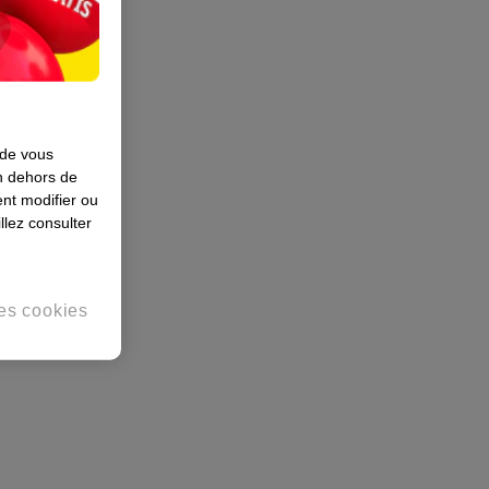
 de vous
en dehors de
nt modifier ou
llez consulter
es cookies