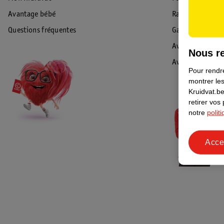
Avantage bébé
Rappel & Retour
Questions fréquentes
Garantie
Avis de sécurité
Nous re
Avis
Pour rendre
montrer les
Kruidvat.be
retirer vos
notre
polit
Acce