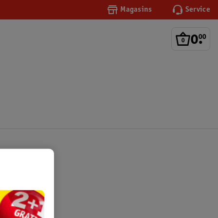
Magasins
Service
0
.
00