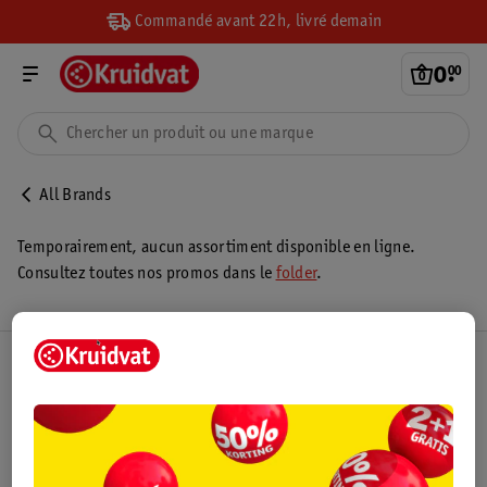
Commandé avant 22h, livré demain
0
.
00
All Brands
Temporairement, aucun assortiment disponible en ligne.
Consultez toutes nos promos dans le
folder
.
Club Kruidvat
Service Clientèle