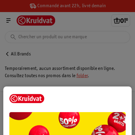
Commandé avant 22h, livré demain
0
.
00
All Brands
Temporairement, aucun assortiment disponible en ligne.
Consultez toutes nos promos dans le
folder
.
Club Kruidvat
Service Clientèle