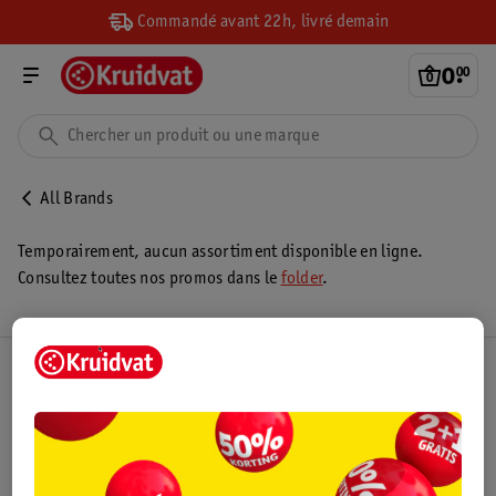
Commandé avant 22h, livré demain
0
.
00
All Brands
Temporairement, aucun assortiment disponible en ligne.
Consultez toutes nos promos dans le
folder
.
Club Kruidvat
Service Clientèle