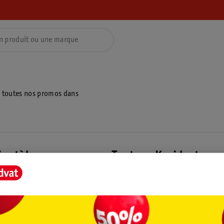
z toutes nos promos dans
ientèle
Tout sur Kruidvat
ions
À propos de Kruidvat
e
Presse
raison
Formule commerciale
Coordonnées de l’entreprise