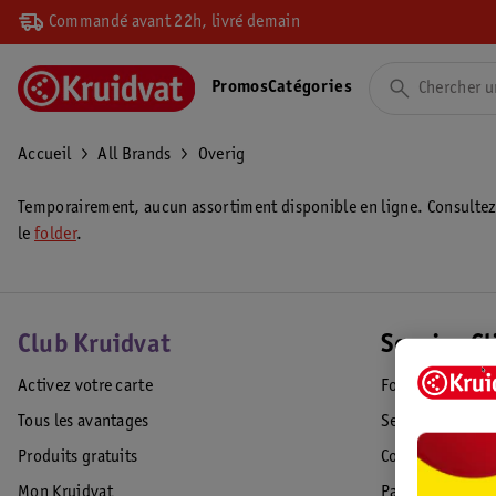
Commandé avant 22h, livré demain
Promos
Catégories
Accueil
All Brands
Overig
Temporairement, aucun assortiment disponible en ligne. Consulte
le
folder
.
Club Kruidvat
Service Cl
Activez votre carte
Foire aux quest
Tous les avantages
Service Clientèl
Produits gratuits
Commande & Liv
Mon Kruidvat
Paiement