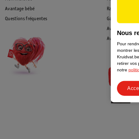
Avantage bébé
Rappel & Retour
Questions fréquentes
Garantie
Avis de sécurité
Nous re
Avis
Pour rendre
montrer les
Kruidvat.be
retirer vos
notre
polit
Acce