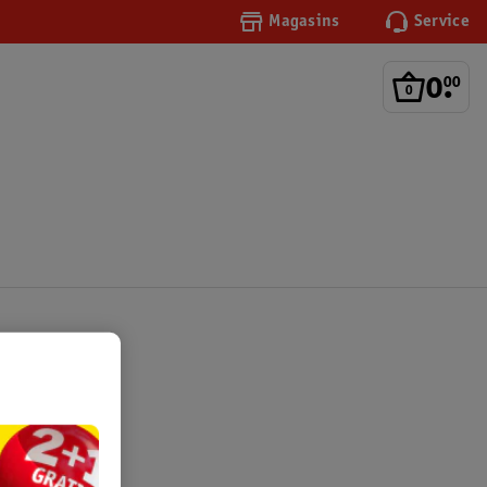
Magasins
Service
0
.
00