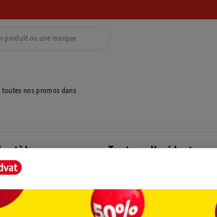
z toutes nos promos dans
ientèle
Tout sur Kruidvat
ions
À propos de Kruidvat
e
Presse
raison
Formule commerciale
Coordonnées de l’entreprise