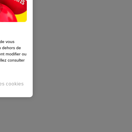
 de vous
en dehors de
nt modifier ou
llez consulter
es cookies