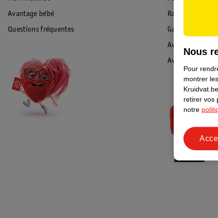
Avantage bébé
Rappel & Retour
Questions fréquentes
Garantie
Avis de sécurité
Nous re
Avis
Pour rendre
montrer les
Kruidvat.be
retirer vos
notre
polit
Acce