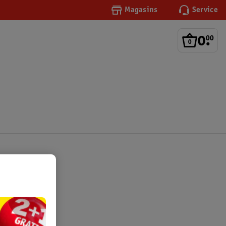
Magasins
Service
0
.
00