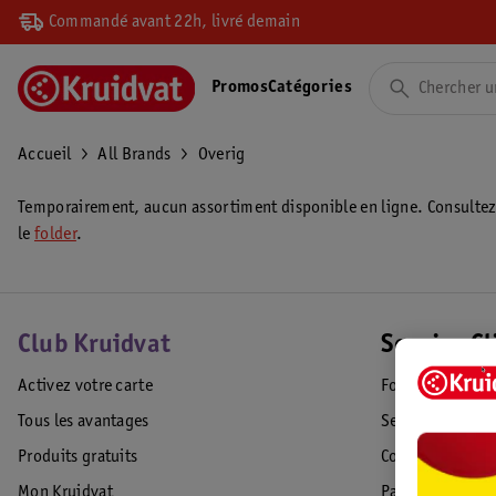
Commandé avant 22h, livré demain
Promos
Catégories
Accueil
All Brands
Overig
Temporairement, aucun assortiment disponible en ligne. Consulte
le
folder
.
Club Kruidvat
Service Cl
Activez votre carte
Foire aux quest
Tous les avantages
Service Clientèl
Produits gratuits
Commande & Liv
Mon Kruidvat
Paiement