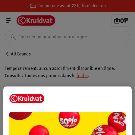
Commandé avant 22h, livré demain
0
.
00
All Brands
Temporairement, aucun assortiment disponible en ligne.
Consultez toutes nos promos dans le
folder
.
Club Kruidvat
Service Clientèle