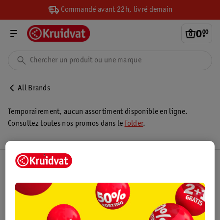
Commandé avant 22h, livré demain
0
.
00
All Brands
Temporairement, aucun assortiment disponible en ligne.
Consultez toutes nos promos dans le
folder
.
Club Kruidvat
Service Clientèle