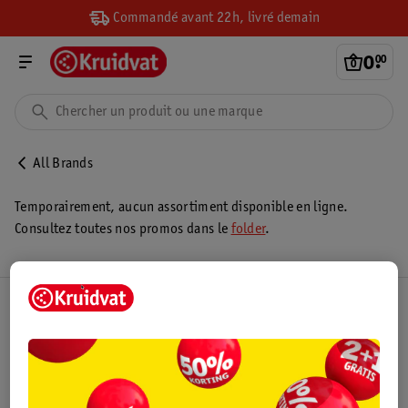
Commandé avant 22h, livré demain
0
.
00
All Brands
Temporairement, aucun assortiment disponible en ligne.
Consultez toutes nos promos dans le
folder
.
Club Kruidvat
Service Clientèle