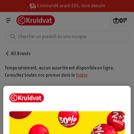
Commandé avant 22h, livré demain
0
.
00
All Brands
Temporairement, aucun assortiment disponible en ligne.
Consultez toutes nos promos dans le
folder
.
Club Kruidvat
Service Clientèle