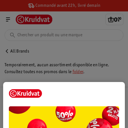
Commandé avant 22h, livré demain
0
.
00
All Brands
Temporairement, aucun assortiment disponible en ligne.
Consultez toutes nos promos dans le
folder
.
Club Kruidvat
Service Clientèle