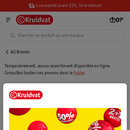
Commandé avant 22h, livré demain
0
.
00
All Brands
Temporairement, aucun assortiment disponible en ligne.
Consultez toutes nos promos dans le
folder
.
Club Kruidvat
Service Clientèle