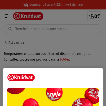
Commandé avant 22h, livré demain
0
.
00
All Brands
Temporairement, aucun assortiment disponible en ligne.
Consultez toutes nos promos dans le
folder
.
Club Kruidvat
Service Clientèle