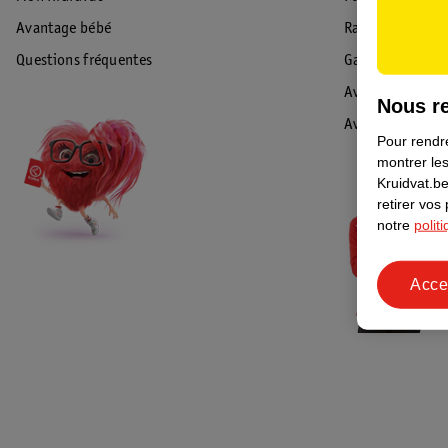
Avantage bébé
Rappel & Retour
Questions fréquentes
Garantie
Avis de sécurité
Nous re
Avis
Pour rendre
montrer les
Kruidvat.be
retirer vos
notre
polit
Acce