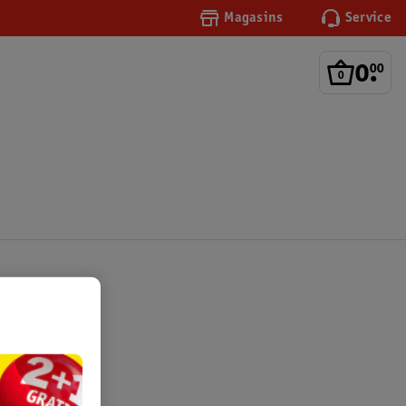
Magasins
Service
0
.
00