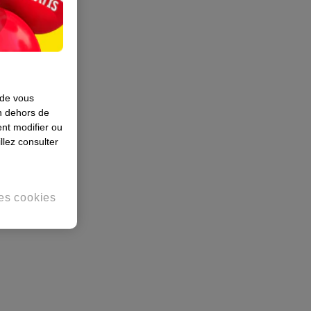
 de vous
en dehors de
nt modifier ou
llez consulter
es cookies