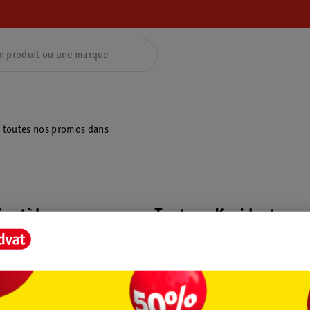
z toutes nos promos dans
ientèle
Tout sur Kruidvat
ions
À propos de Kruidvat
e
Presse
raison
Formule commerciale
Coordonnées de l’entreprise