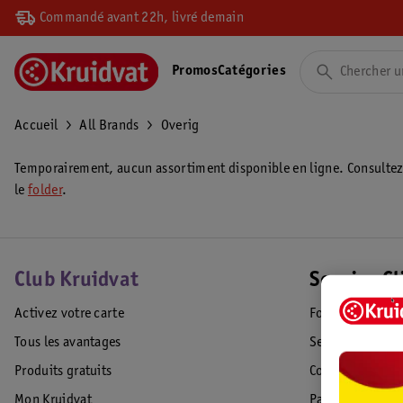
Commandé avant 22h, livré demain
Promos
Catégories
Accueil
All Brands
Overig
Temporairement, aucun assortiment disponible en ligne. Consulte
le
folder
.
Club Kruidvat
Service Cl
Activez votre carte
Foire aux quest
Tous les avantages
Service Clientèl
Produits gratuits
Commande & Liv
Mon Kruidvat
Paiement