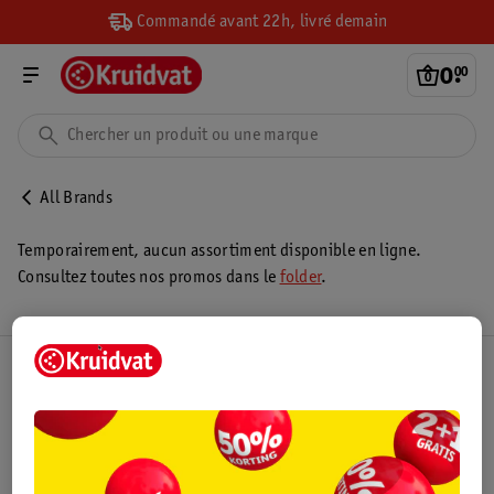
Commandé avant 22h, livré demain
0
.
00
All Brands
Temporairement, aucun assortiment disponible en ligne.
Consultez toutes nos promos dans le
folder
.
Club Kruidvat
Service Clientèle