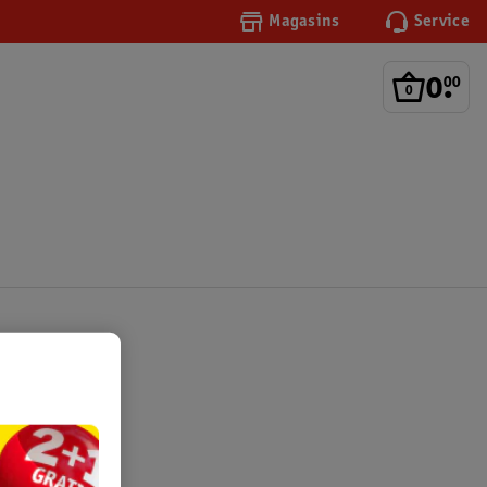
Magasins
Service
0
.
00