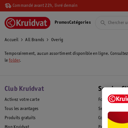
Commandé avant 22h, livré demain
Promos
Catégories
Accueil
All Brands
Overig
Temporairement, aucun assortiment disponible en ligne. Consulte
le
folder
.
Club Kruidvat
Service Cl
Activez votre carte
Foire aux quest
Tous les avantages
Service Clientèl
Produits gratuits
Commande & Liv
Mon Kruidvat
Paiement