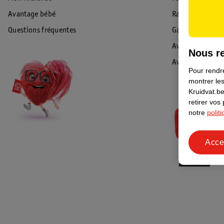
Avantage bébé
Rappel & Retour
Questions fréquentes
Garantie
Avis de sécurité
Nous re
Avis
Pour rendre
montrer les
Kruidvat.be
retirer vos
notre
polit
Acce