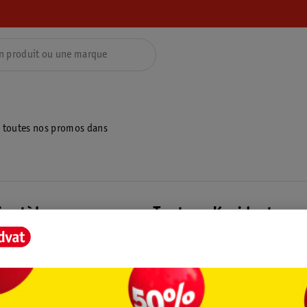
z toutes nos promos dans
ientèle
Tout sur Kruidvat
ions
À propos de Kruidvat
e
Presse
raison
Formule commerciale
Coordonnées de l’entreprise