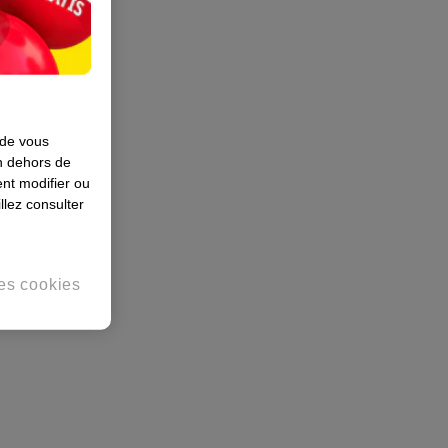
 de vous
en dehors de
nt modifier ou
llez consulter
es cookies