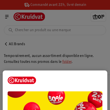
Commandé avant 22h, livré demain
0
.
00
All Brands
Temporairement, aucun assortiment disponible en ligne.
Consultez toutes nos promos dans le
folder
.
Club Kruidvat
Service Clientèle