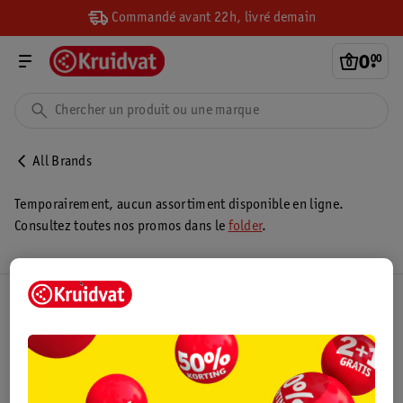
Commandé avant 22h, livré demain
0
.
00
All Brands
Temporairement, aucun assortiment disponible en ligne.
Consultez toutes nos promos dans le
folder
.
Club Kruidvat
Service Clientèle