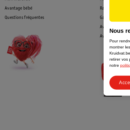
Avantage bébé
Rappel & Retour
Questions fréquentes
Garantie
Avis de sécurité
Nous re
Avis
Pour rendre
montrer les
Kruidvat.be
retirer vos
notre
polit
Acce