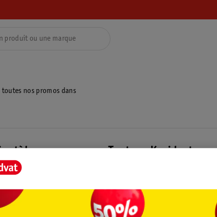
z toutes nos promos dans
ientèle
Tout sur Kruidvat
ions
À propos de Kruidvat
e
Presse
raison
Formule commerciale
Coordonnées de l’entreprise