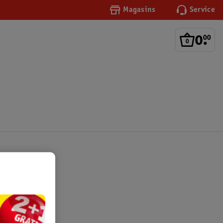
Magasins
Service
0
.
00