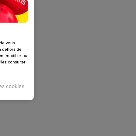
 de vous
en dehors de
nt modifier ou
llez consulter
es cookies