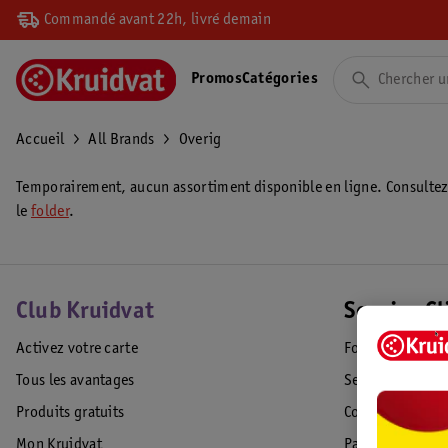
Commandé avant 22h, livré demain
Promos
Catégories
Accueil
All Brands
Overig
Temporairement, aucun assortiment disponible en ligne. Consulte
le
folder
.
Club Kruidvat
Service Cl
Activez votre carte
Foire aux quest
Tous les avantages
Service Clientèl
Produits gratuits
Commande & Liv
Mon Kruidvat
Paiement