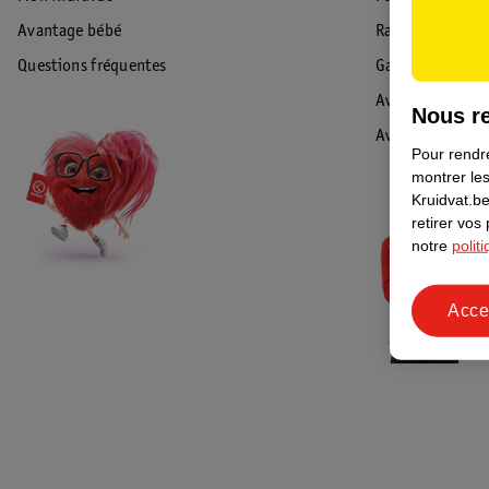
Avantage bébé
Rappel & Retour
Questions fréquentes
Garantie
Avis de sécurité
Nous re
Avis
Pour rendre
montrer les
Kruidvat.be
retirer vos
notre
polit
Acce