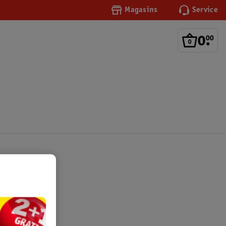
Magasins
Service
0
.
00