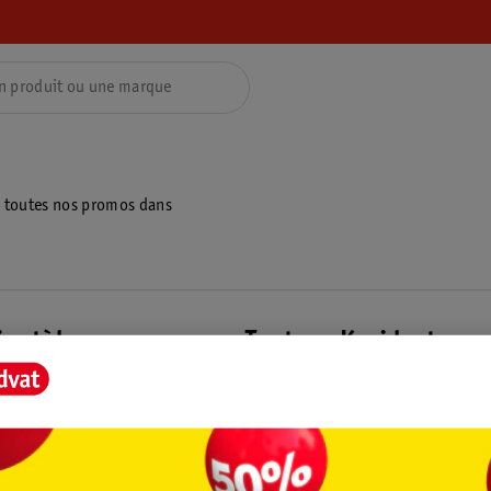
z toutes nos promos dans
ientèle
Tout sur Kruidvat
ions
À propos de Kruidvat
e
Presse
raison
Formule commerciale
Coordonnées de l’entreprise