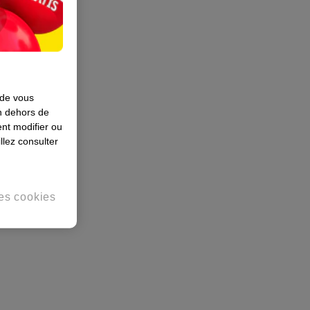
 de vous
en dehors de
nt modifier ou
llez consulter
es cookies