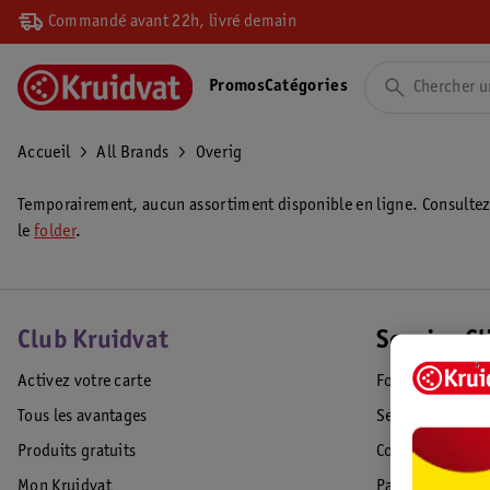
Commandé avant 22h, livré demain
Promos
Catégories
Accueil
All Brands
Overig
Temporairement, aucun assortiment disponible en ligne. Consulte
le
folder
.
Club Kruidvat
Service Cl
Activez votre carte
Foire aux quest
Tous les avantages
Service Clientèl
Produits gratuits
Commande & Liv
Mon Kruidvat
Paiement