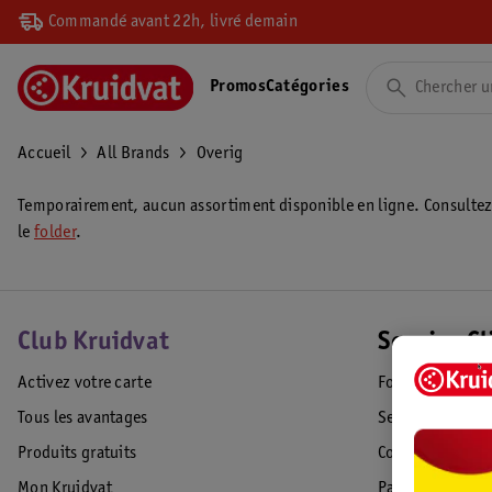
Commandé avant 22h, livré demain
Promos
Catégories
Accueil
All Brands
Overig
Temporairement, aucun assortiment disponible en ligne. Consulte
le
folder
.
Club Kruidvat
Service Cl
Activez votre carte
Foire aux quest
Tous les avantages
Service Clientèl
Produits gratuits
Commande & Liv
Mon Kruidvat
Paiement