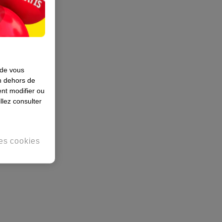
 de vous
en dehors de
nt modifier ou
llez consulter
es cookies