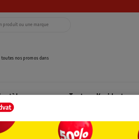
z toutes nos promos dans
ientèle
Tout sur Kruidvat
ions
À propos de Kruidvat
e
Presse
raison
Formule commerciale
Coordonnées de l’entreprise