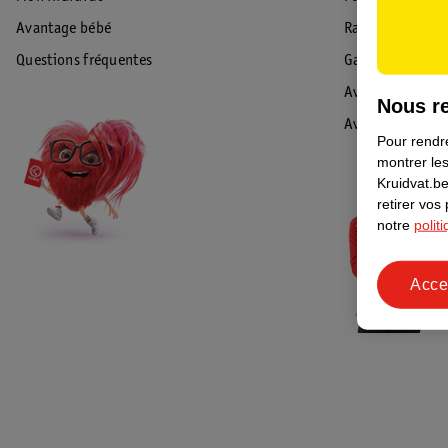
Avantage bébé
Rappel & Retour
Questions fréquentes
Garantie
Avis de sécurité
Nous re
Avis
Pour rendre
montrer les
Kruidvat.be
retirer vos
notre
polit
Acce