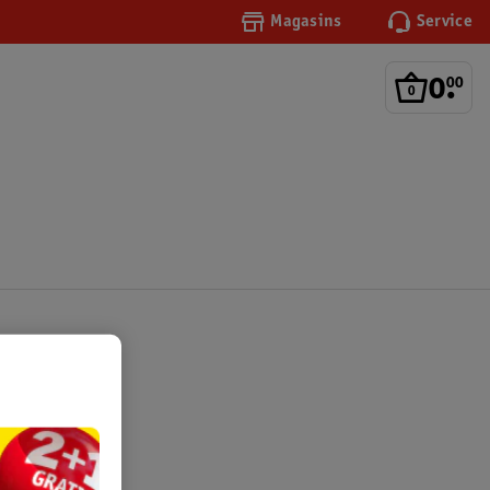
Magasins
Service
0
.
00