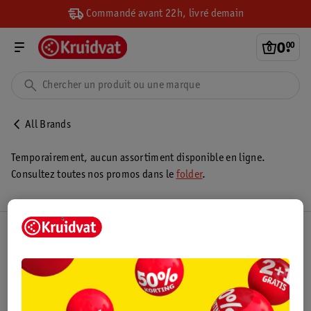
Commandé avant 22h, livré demain
0
.
00
All Brands
Temporairement, aucun assortiment disponible en ligne.
Consultez toutes nos promos dans le
folder
.
Club Kruidvat
Service Clientèle