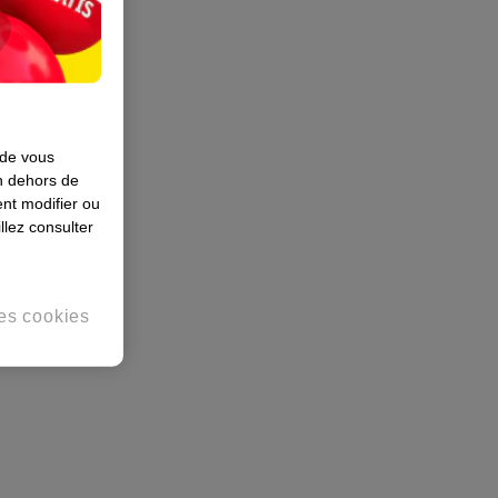
 de vous
en dehors de
nt modifier ou
llez consulter
es cookies