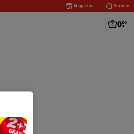
Magasins
Service
0
.
00