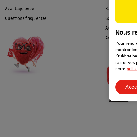
Avantage bébé
Rappel & Retour
Questions fréquentes
Garantie
Avis de sécurité
Nous re
Avis
Pour rendre
montrer les
Kruidvat.be
retirer vos
notre
polit
Acce