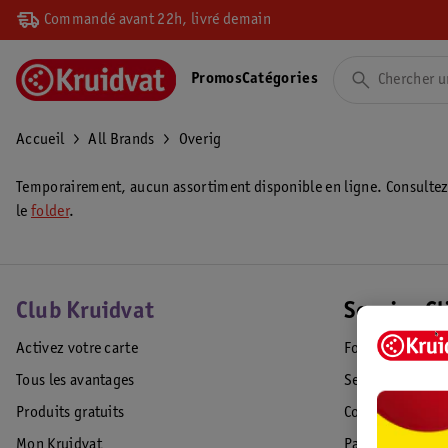
Commandé avant 22h, livré demain
Promos
Catégories
Accueil
All Brands
Overig
Temporairement, aucun assortiment disponible en ligne. Consulte
le
folder
.
Club Kruidvat
Service Cl
Activez votre carte
Foire aux quest
Tous les avantages
Service Clientèl
Produits gratuits
Commande & Liv
Mon Kruidvat
Paiement