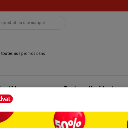
z toutes nos promos dans
ientèle
Tout sur Kruidvat
ions
À propos de Kruidvat
e
Presse
raison
Formule commerciale
Coordonnées de l’entreprise