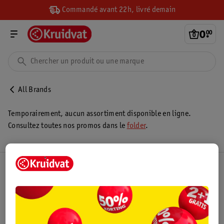
Commandé avant 22h, livré demain
0
.
00
All Brands
Temporairement, aucun assortiment disponible en ligne.
Consultez toutes nos promos dans le
folder
.
Club Kruidvat
Service Clientèle