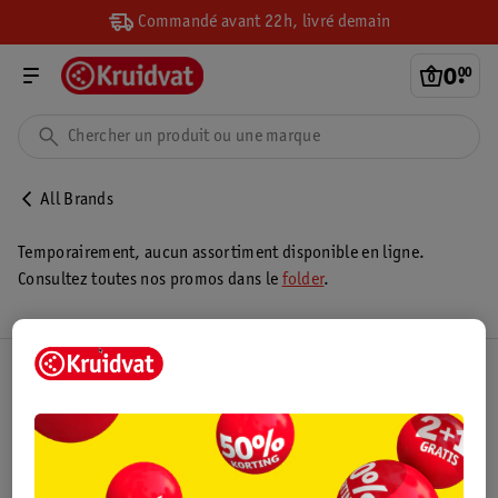
Commandé avant 22h, livré demain
0
.
00
All Brands
Temporairement, aucun assortiment disponible en ligne.
Consultez toutes nos promos dans le
folder
.
Club Kruidvat
Service Clientèle