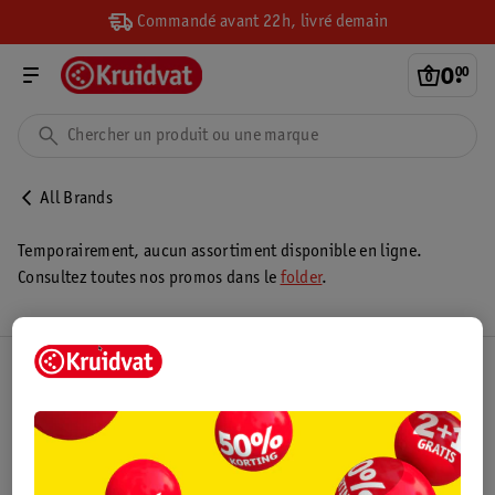
Commandé avant 22h, livré demain
0
.
00
All Brands
Temporairement, aucun assortiment disponible en ligne.
Consultez toutes nos promos dans le
folder
.
Club Kruidvat
Service Clientèle