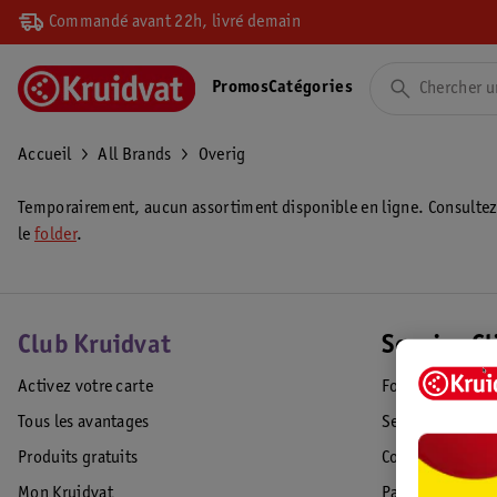
Commandé avant 22h, livré demain
Promos
Catégories
Accueil
All Brands
Overig
Temporairement, aucun assortiment disponible en ligne. Consulte
le
folder
.
Club Kruidvat
Service Cl
Activez votre carte
Foire aux quest
Tous les avantages
Service Clientèl
Produits gratuits
Commande & Liv
Mon Kruidvat
Paiement