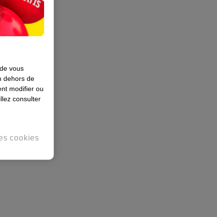
 de vous
en dehors de
nt modifier ou
llez consulter
es cookies