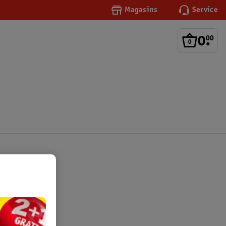
Magasins
Service
0
.
00