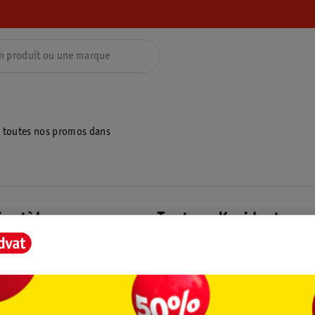
z toutes nos promos dans
ientèle
Tout sur Kruidvat
ions
À propos de Kruidvat
e
Presse
raison
Formule commerciale
Coordonnées de l’entreprise