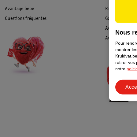
Avantage bébé
Rappel & Retour
Questions fréquentes
Garantie
Avis de sécurité
Nous re
Avis
Pour rendre
montrer les
Kruidvat.be
retirer vos
notre
polit
Acce