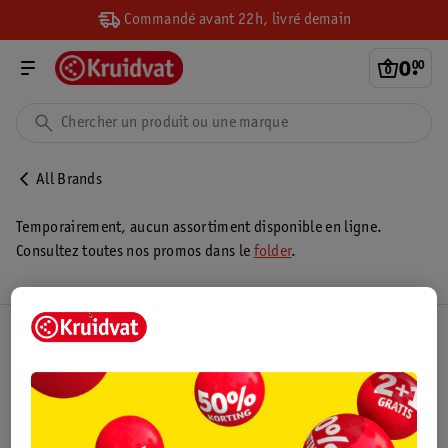
Commandé avant 22h, livré demain
0
.
00
All Brands
Temporairement, aucun assortiment disponible en ligne.
Consultez toutes nos promos dans le
folder
.
Club Kruidvat
Service Clientèle