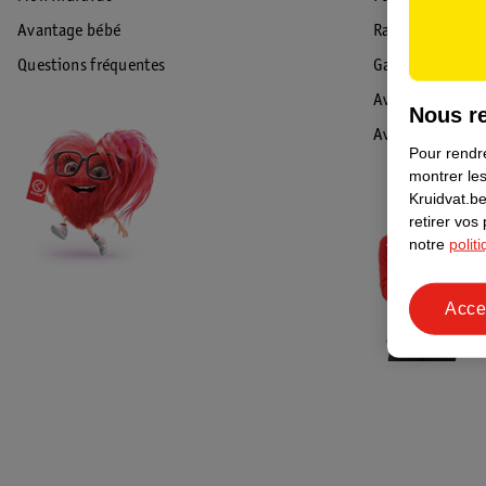
Avantage bébé
Rappel & Retour
Questions fréquentes
Garantie
Avis de sécurité
Nous re
Avis
Pour rendre
montrer les
Kruidvat.be
retirer vos
notre
polit
Acce