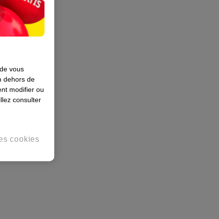
 de vous
en dehors de
nt modifier ou
llez consulter
es cookies