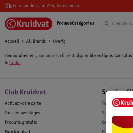
Commandé avant 22h, livré demain
Promos
Catégories
Accueil
All Brands
Overig
Temporairement, aucun assortiment disponible en ligne. Consulte
le
folder
.
Club Kruidvat
Service Cl
Activez votre carte
Foire aux quest
Tous les avantages
Service Clientèl
Produits gratuits
Commande & Liv
Mon Kruidvat
Paiement