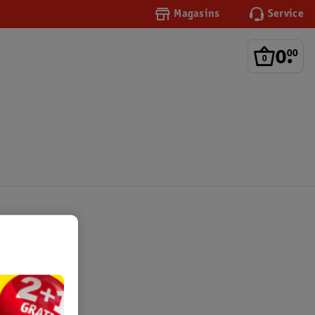
Magasins
Service
0
.
00