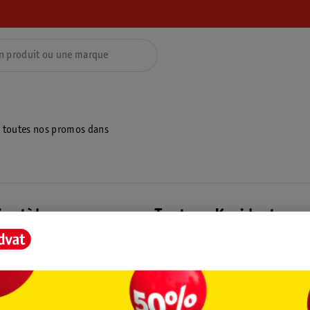
z toutes nos promos dans
ientèle
Tout sur Kruidvat
ions
À propos de Kruidvat
e
Presse
raison
Formule commerciale
Coordonnées de l’entreprise