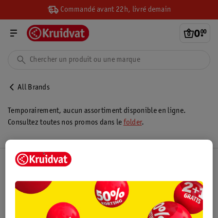
Commandé avant 22h, livré demain
0
.
00
All Brands
Temporairement, aucun assortiment disponible en ligne.
Consultez toutes nos promos dans le
folder
.
Club Kruidvat
Service Clientèle