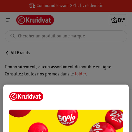
Commandé avant 22h, livré demain
0
.
00
All Brands
Temporairement, aucun assortiment disponible en ligne.
Consultez toutes nos promos dans le
folder
.
Club Kruidvat
Service Clientèle