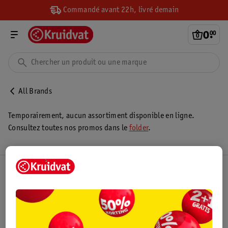
Commandé avant 22h, livré demain
0
.
00
All Brands
Temporairement, aucun assortiment disponible en ligne.
Consultez toutes nos promos dans le
folder
.
Club Kruidvat
Service Clientèle