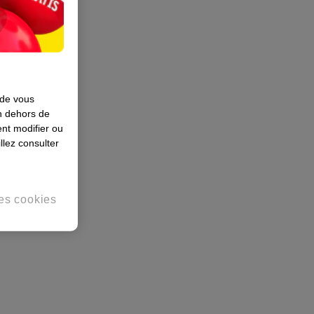
 de vous
en dehors de
nt modifier ou
llez consulter
es cookies