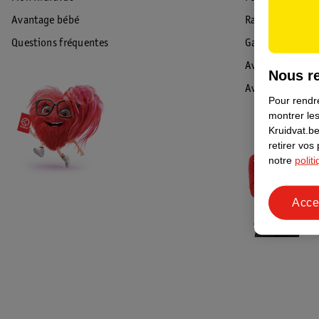
Avantage bébé
Rappel & Retour
Questions fréquentes
Garantie
Avis de sécurité
Nous re
Avis
Pour rendre
montrer les
Kruidvat.be
retirer vos
notre
polit
Acce