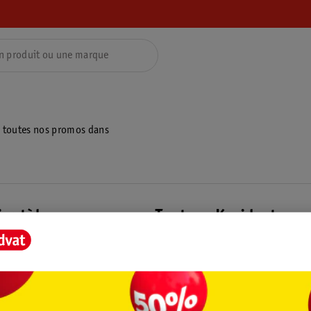
z toutes nos promos dans
ientèle
Tout sur Kruidvat
ions
À propos de Kruidvat
e
Presse
raison
Formule commerciale
Coordonnées de l’entreprise