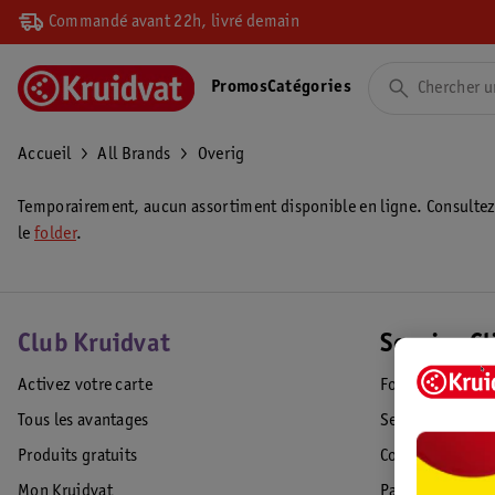
Commandé avant 22h, livré demain
Promos
Catégories
Accueil
All Brands
Overig
Temporairement, aucun assortiment disponible en ligne. Consulte
le
folder
.
Club Kruidvat
Service Cl
Activez votre carte
Foire aux quest
Tous les avantages
Service Clientèl
Produits gratuits
Commande & Liv
Mon Kruidvat
Paiement