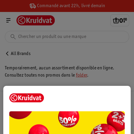
Commandé avant 22h, livré demain
0
.
00
All Brands
Temporairement, aucun assortiment disponible en ligne.
Consultez toutes nos promos dans le
folder
.
Club Kruidvat
Service Clientèle