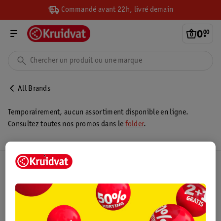
Commandé avant 22h, livré demain
0
.
00
All Brands
Temporairement, aucun assortiment disponible en ligne.
Consultez toutes nos promos dans le
folder
.
Club Kruidvat
Service Clientèle