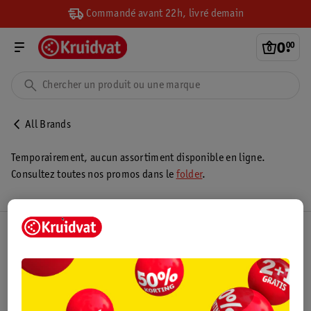
Commandé avant 22h, livré demain
0
.
00
All Brands
Temporairement, aucun assortiment disponible en ligne.
Consultez toutes nos promos dans le
folder
.
Club Kruidvat
Service Clientèle