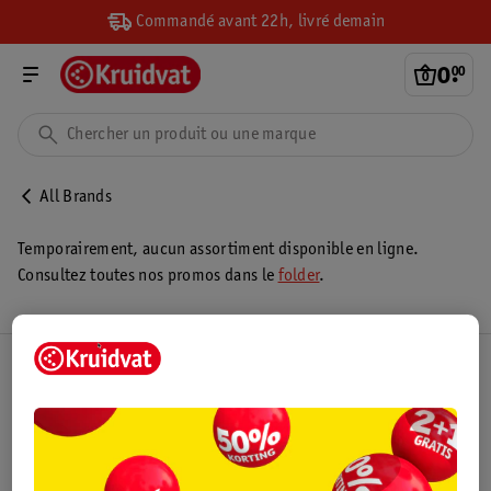
Commandé avant 22h, livré demain
0
.
00
All Brands
Temporairement, aucun assortiment disponible en ligne.
Consultez toutes nos promos dans le
folder
.
Club Kruidvat
Service Clientèle