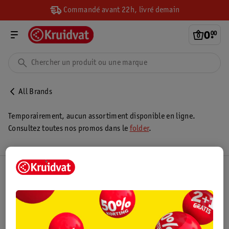
Commandé avant 22h, livré demain
0
.
00
All Brands
Temporairement, aucun assortiment disponible en ligne.
Consultez toutes nos promos dans le
folder
.
Club Kruidvat
Service Clientèle