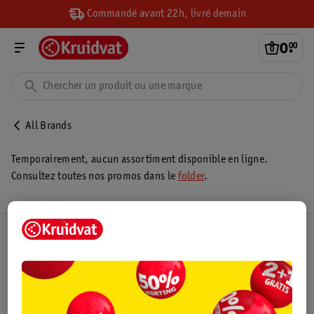
Commandé avant 22h, livré demain
0
.
00
All Brands
Temporairement, aucun assortiment disponible en ligne.
Consultez toutes nos promos dans le
folder
.
Club Kruidvat
Service Clientèle